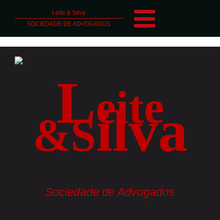
', 'auto'); ga('send', 'pageview'); });
Leite & Silva
SOCIEDADE DE ADVOGADOS
L
eite
ilva
&
S
Sociedade de Advogados